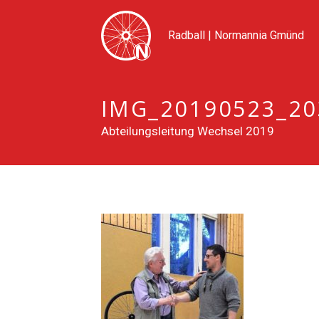
Radball | Normannia Gmünd
IMG_20190523_20
Abteilungsleitung Wechsel 2019